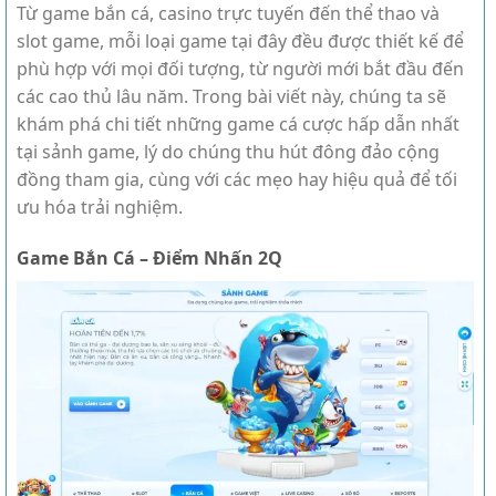
Từ game bắn cá, casino trực tuyến đến thể thao và
slot game, mỗi loại game tại đây đều được thiết kế để
phù hợp với mọi đối tượng, từ người mới bắt đầu đến
các cao thủ lâu năm. Trong bài viết này, chúng ta sẽ
khám phá chi tiết những game cá cược hấp dẫn nhất
tại sảnh game, lý do chúng thu hút đông đảo cộng
đồng tham gia, cùng với các mẹo hay hiệu quả để tối
ưu hóa trải nghiệm.
Game Bắn Cá – Điểm Nhấn 2Q