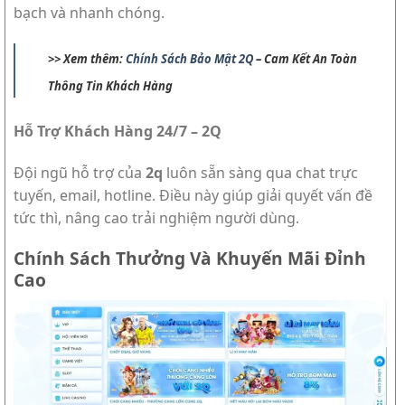
bạch và nhanh chóng.
>> Xem thêm:
Chính Sách Bảo Mật 2Q
– Cam Kết An Toàn
Thông Tin Khách Hàng
Hỗ Trợ Khách Hàng 24/7 – 2Q
Đội ngũ hỗ trợ của
2q
luôn sẵn sàng qua chat trực
tuyến, email, hotline. Điều này giúp giải quyết vấn đề
tức thì, nâng cao trải nghiệm người dùng.
Chính Sách Thưởng Và Khuyến Mãi Đỉnh
Cao