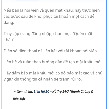
Nếu bạn là hội viên và quên mật khẩu, hãy thực hiện
các bước sau để khôi phục tài khoản một cách dễ
dàng:
Truy cập trang đăng nhập, chọn mục “Quên mật
khẩu”.
Điền số điện thoại đã liên kết với tài khoản hội viên.
Liên hệ và tuân theo hướng dẫn để tạo mật khẩu mới.
Hãy đảm bảo mật khẩu mới có độ bảo mật cao và chú
ý giữ kín thông tin cá nhân để tránh rủi ro.
>> Xem thêm:
Liên Hệ 2Q
– Hỗ Trợ 24/7 Nhanh Chóng &
Bảo Mật