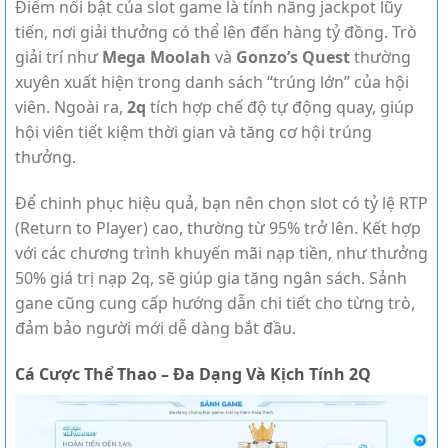
Điểm nổi bật của slot game là tính năng jackpot lũy
tiến, nơi giải thưởng có thể lên đến hàng tỷ đồng. Trò
giải trí như
Mega Moolah
và
Gonzo’s Quest
thường
xuyên xuất hiện trong danh sách “trúng lớn” của hội
viên. Ngoài ra,
2q
tích hợp chế độ tự động quay, giúp
hội viên tiết kiệm thời gian và tăng cơ hội trúng
thưởng.
Để chinh phục hiệu quả, bạn nên chọn slot có tỷ lệ RTP
(Return to Player) cao, thường từ 95% trở lên. Kết hợp
với các chương trình khuyến mãi nạp tiền, như thưởng
50% giá trị nạp 2q, sẽ giúp gia tăng ngân sách. Sảnh
gane cũng cung cấp hướng dẫn chi tiết cho từng trò,
đảm bảo người mới dễ dàng bắt đầu.
Cá Cược Thể Thao – Đa Dạng Và Kịch Tính 2Q