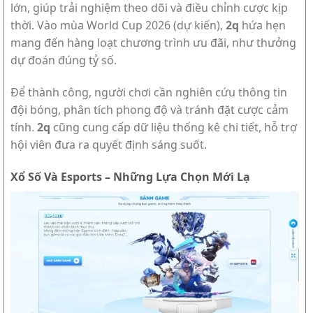
lớn, giúp trải nghiệm theo dõi và điều chỉnh cược kịp
thời. Vào mùa World Cup 2026 (dự kiến),
2q
hứa hẹn
mang đến hàng loạt chương trình ưu đãi, như thưởng
dự đoán đúng tỷ số.
Để thành công, người chơi cần nghiên cứu thông tin
đội bóng, phân tích phong độ và tránh đặt cược cảm
tính.
2q
cũng cung cấp dữ liệu thống kê chi tiết, hỗ trợ
hội viên đưa ra quyết định sáng suốt.
Xổ Số Và Esports – Những Lựa Chọn Mới Lạ