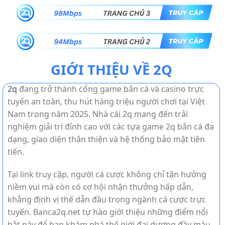
GIỚI THIỆU VỀ 2Q
2q
đang trở thành cổng game bắn cá và casino trực
tuyến an toàn, thu hút hàng triệu người chơi tại Việt
Nam trong năm 2025. Nhà cái 2q mang đến trải
nghiệm giải trí đỉnh cao với các tựa game 2q bắn cá đa
dạng, giao diện thân thiện và hệ thống bảo mật tiên
tiến.
Tại link truy cập, người cá cược không chỉ tận hưởng
niềm vui mà còn có cơ hội nhận thưởng hấp dẫn,
khẳng định vị thế dẫn đầu trong ngành cá cược trực
tuyến. Banca2q.net tự hào giới thiệu những điểm nổi
bật này để bạn khám phá thế giới đại dương đầy màu