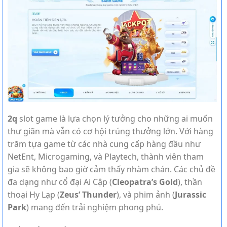
2q
slot game là lựa chọn lý tưởng cho những ai muốn
thư giãn mà vẫn có cơ hội trúng thưởng lớn. Với hàng
trăm tựa game từ các nhà cung cấp hàng đầu như
NetEnt, Microgaming, và Playtech, thành viên tham
gia sẽ không bao giờ cảm thấy nhàm chán. Các chủ đề
đa dạng như cổ đại Ai Cập (
Cleopatra’s Gold
), thần
thoại Hy Lạp (
Zeus’ Thunder
), và phim ảnh (
Jurassic
Park
) mang đến trải nghiệm phong phú.