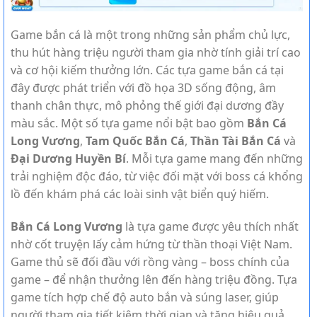
Game bắn cá là một trong những sản phẩm chủ lực,
thu hút hàng triệu người tham gia nhờ tính giải trí cao
và cơ hội kiếm thưởng lớn. Các tựa game bắn cá tại
đây được phát triển với đồ họa 3D sống động, âm
thanh chân thực, mô phỏng thế giới đại dương đầy
màu sắc. Một số tựa game nổi bật bao gồm
Bắn Cá
Long Vương
,
Tam Quốc Bắn Cá
,
Thần Tài Bắn Cá
và
Đại Dương Huyền Bí
. Mỗi tựa game mang đến những
trải nghiệm độc đáo, từ việc đối mặt với boss cá khổng
lồ đến khám phá các loài sinh vật biển quý hiếm.
Bắn Cá Long Vương
là tựa game được yêu thích nhất
nhờ cốt truyện lấy cảm hứng từ thần thoại Việt Nam.
Game thủ sẽ đối đầu với rồng vàng – boss chính của
game – để nhận thưởng lên đến hàng triệu đồng. Tựa
game tích hợp chế độ auto bắn và súng laser, giúp
người tham gia tiết kiệm thời gian và tăng hiệu quả