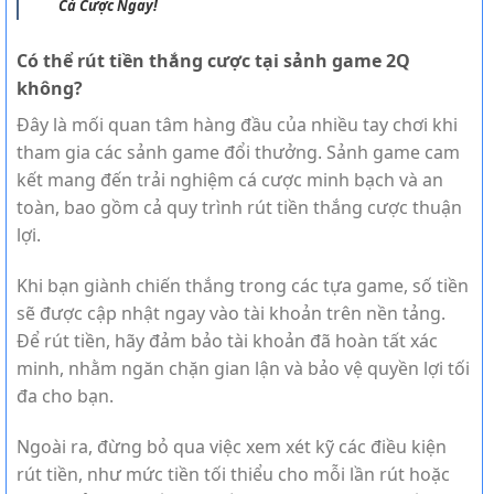
Cá Cược Ngay!
Có thể rút tiền thắng cược tại sảnh game 2Q
không?
Đây là mối quan tâm hàng đầu của nhiều tay chơi khi
tham gia các sảnh game đổi thưởng. Sảnh game cam
kết mang đến trải nghiệm cá cược minh bạch và an
toàn, bao gồm cả quy trình rút tiền thắng cược thuận
lợi.
Khi bạn giành chiến thắng trong các tựa game, số tiền
sẽ được cập nhật ngay vào tài khoản trên nền tảng.
Để rút tiền, hãy đảm bảo tài khoản đã hoàn tất xác
minh, nhằm ngăn chặn gian lận và bảo vệ quyền lợi tối
đa cho bạn.
Ngoài ra, đừng bỏ qua việc xem xét kỹ các điều kiện
rút tiền, như mức tiền tối thiểu cho mỗi lần rút hoặc