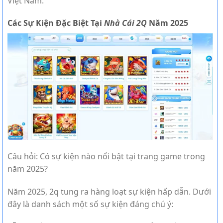
Việt Nam.
Các Sự Kiện Đặc Biệt Tại
Nhà Cái 2Q
Năm 2025
Câu hỏi: Có sự kiện nào nổi bật tại trang game trong
năm 2025?
Năm 2025, 2q tung ra hàng loạt sự kiện hấp dẫn. Dưới
đây là danh sách một số sự kiện đáng chú ý: